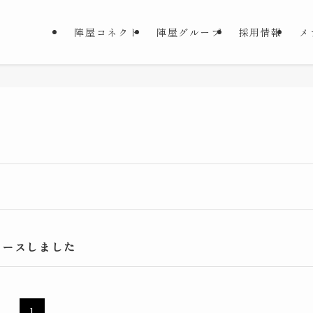
陣屋コネクト
陣屋グループ
採用情報
メ
リースしました
1