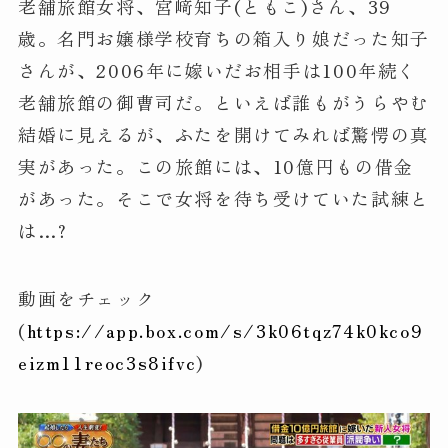
老舗旅館女将、宮﨑知子(ともこ)さん、39
歳。名門お嬢様学校育ちの箱入り娘だった知子
さんが、2006年に嫁いだお相手は100年続く
老舗旅館の御曹司だ。といえば誰もがうらやむ
結婚に見えるが、ふたを開けてみれば驚愕の真
実があった。この旅館には、10億円もの借金
があった。そこで女将を待ち受けていた試練と
は…?
動画をチェック
(
https://app.box.com/s/3k06tqz74k0kco9
eizm11reoc3s8ifvc
)